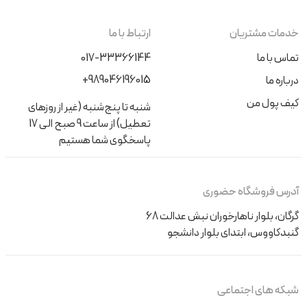
خدمات مشتریان
ارتباط با ما
تماس با ما
017-33366144
+989046196015
درباره ما
کیف پول من
شنبه تا پنج‌شنبه (غیر از روزهای
تعطیل) از ساعت 9 صبح الی 17
پاسخگوی شما هستیم
آدرس فروشگاه حضوری
گرگان، بلوار ناهارخوران نبش عدالت 68
گنبدکاووس، ابتدای بلوار دانشجو
شبکه های اجتماعی