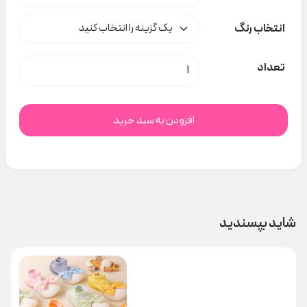
انتخاب رنگ
پاپوش خال خال کد s000920 عدد
تعداد
افزودن به سبد خرید
شاید بپسندید