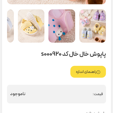
پاپوش خال خال کد s000920
راهنمای اندازه
ناموجود
قیمت: