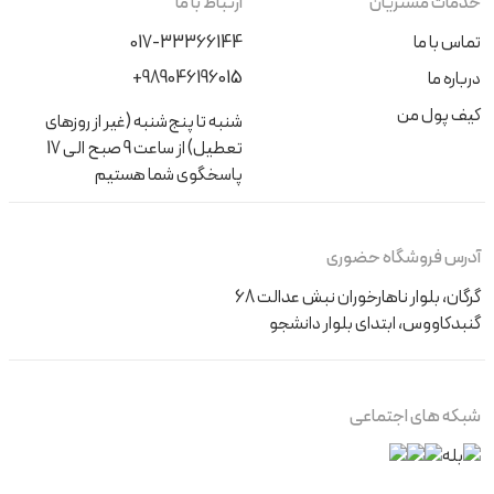
خدمات مشتریان
ارتباط با ما
تماس با ما
017-33366144
+989046196015
درباره ما
کیف پول من
شنبه تا پنج‌شنبه (غیر از روزهای
تعطیل) از ساعت 9 صبح الی 17
پاسخگوی شما هستیم
آدرس فروشگاه حضوری
گرگان، بلوار ناهارخوران نبش عدالت 68
گنبدکاووس، ابتدای بلوار دانشجو
شبکه های اجتماعی