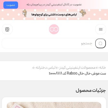
عضویت در کانال اینفینیتی کیدز در پیام‌رسان بله
عضویت
خانه
محصولات اینفینیتی کیدز
لباس دخترانه
ست موش خال خال Raboo کد s000878
جزئیات محصول