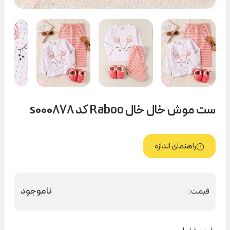
ست موش خال خال Raboo کد s000878
راهنمای اندازه
ناموجود
قیمت: