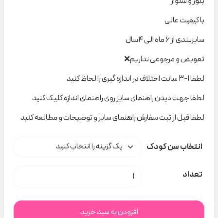
بلوز و شلوار
با کیفیت عالی
سایزبندی از ۶ ماه الی ۴سال
تعویض و مرجوعی نداریم❌
لطفا 1-3 سانت اختلاف در اندازه گیری را لحاظ کنید
لطفا جهت دیدن راهنمای سایز روی راهنمای اندازه کلیک کنید
لطفا قبل از ثبت سفارش راهنمای سایز و توضیحات و مطالعه کنید
انتخاب سن کودک
ست موش خال خال Raboo کد s000878 عدد
تعداد
افزودن به سبد خرید