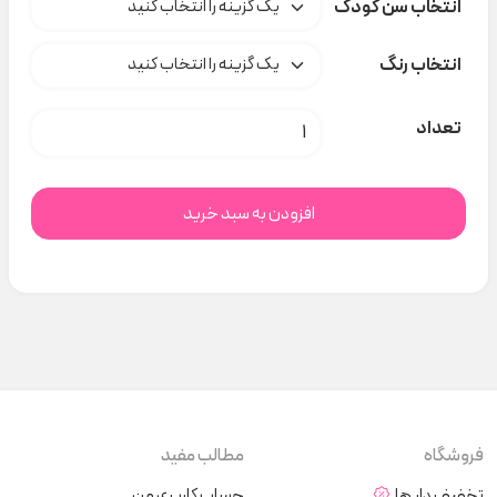
انتخاب سن کودک
انتخاب رنگ
بادی آستین کوتاه lindex کد s000637 عدد
تعداد
افزودن به سبد خرید
فروشگاه
مطالب مفید
تخفیف دار ها
حساب کاربری من