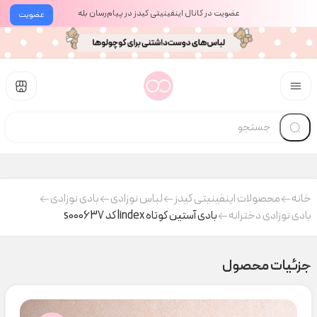
عضویت در کانال اینفینیتی کیدز در پیام‌رسان بله
عضویت
خانه
محصولات اینفینیتی کیدز
لباس نوزادی
بادی نوزادی
بادی نوزادی دخترانه
بادی آستین کوتاه lindex کد s000637
جزئیات محصول