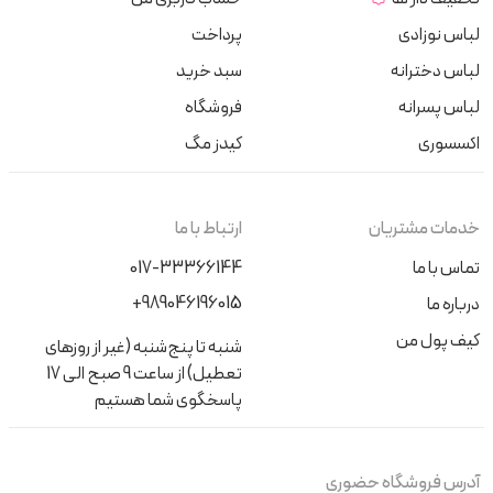
لباس نوزادی
پرداخت
لباس دخترانه
سبد خرید
لباس پسرانه
فروشگاه
اکسسوری
کیدز مگ
خدمات مشتریان
ارتباط با ما
تماس با ما
017-33366144
+989046196015
درباره ما
کیف پول من
شنبه تا پنج‌شنبه (غیر از روزهای
تعطیل) از ساعت 9 صبح الی 17
پاسخگوی شما هستیم
آدرس فروشگاه حضوری