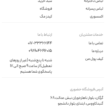
لباس دخترانه
سبد خرید
لباس پسرانه
فروشگاه
اکسسوری
کیدز مگ
خدمات مشتریان
ارتباط با ما
تماس با ما
017-33366144
+989046196015
درباره ما
کیف پول من
شنبه تا پنج‌شنبه (غیر از روزهای
تعطیل) از ساعت 9 صبح الی 17
پاسخگوی شما هستیم
آدرس فروشگاه حضوری
گرگان، بلوار ناهارخوران نبش عدالت 68
گنبدکاووس، ابتدای بلوار دانشجو