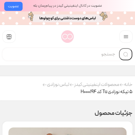
عضویت در کانال اینفینیتی کیدز در پیام‌رسان بله
عضویت
خانه
محصولات اینفینیتی کیدز
لباس نوزادی
۵ تیکه نوزادی Tu کد H000194
جزئیات محصول