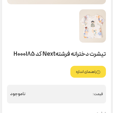
تیشرت دخترانه فرشتهNext کد H000185
راهنمای اندازه
ناموجود
قیمت: