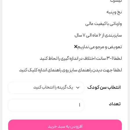
تیشرت
نخ وپنبه
وارداتی با کیفیت عالی
سایزبندی از ۶ ماه الی ۷ سال
تعویض و مرجوعی نداریم❌
لطفا 1-3 سانت اختلاف در اندازه گیری را لحاظ کنید
لطفا جهت دیدن راهنمای سایز روی راهنمای اندازه کلیک کنید
انتخاب سن کودک
تیشرت دخترانه فرشتهNext کد H000185 عدد
تعداد
افزودن به سبد خرید