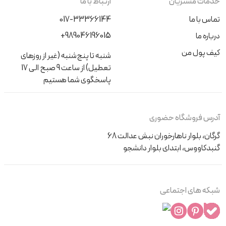
خدمات مشتریان
ارتباط با ما
تماس با ما
017-33366144
+989046196015
درباره ما
کیف پول من
شنبه تا پنج‌شنبه (غیر از روزهای
تعطیل) از ساعت 9 صبح الی 17
پاسخگوی شما هستیم
آدرس فروشگاه حضوری
گرگان، بلوار ناهارخوران نبش عدالت 68
گنبدکاووس، ابتدای بلوار دانشجو
شبکه های اجتماعی