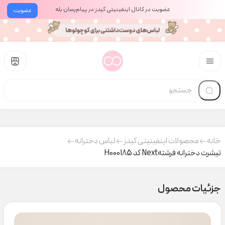
عضویت در کانال اینفینیتی کیدز در پیام‌رسان بله
عضویت
خانه
محصولات اینفینیتی کیدز
لباس دخترانه
تیشرت دخترانه فرشتهNext کد H000185
جزئیات محصول