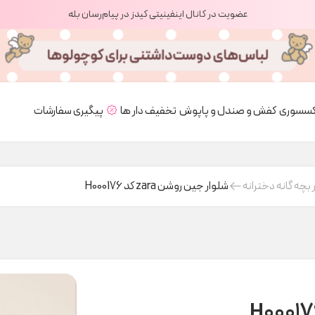
عضویت در کانال اینفینیتی کیدز در پیام‌رسان بله
کسسوری
کفش و صندل و پاپوش
تخفیف دار ها
پیگیری سفارشات
 بچه گانه دخترانه
شلوار جین روشن zara کد H000176