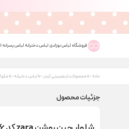
فروشگاه
لباس نوزادی
لباس دخترانه
لباس پسرانه
ا
خانه
محصولات اینفینیتی کیدز
لباس دخترانه
شلوار
جزئیات محصول
شلوار جین روشن zara کد H000176