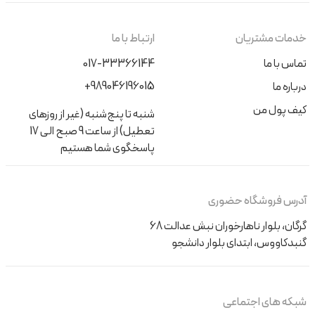
خدمات مشتریان
ارتباط با ما
تماس با ما
017-33366144
+989046196015
درباره ما
کیف پول من
شنبه تا پنج‌شنبه (غیر از روزهای
تعطیل) از ساعت 9 صبح الی 17
پاسخگوی شما هستیم
آدرس فروشگاه حضوری
گرگان، بلوار ناهارخوران نبش عدالت 68
گنبدکاووس، ابتدای بلوار دانشجو
شبکه های اجتماعی