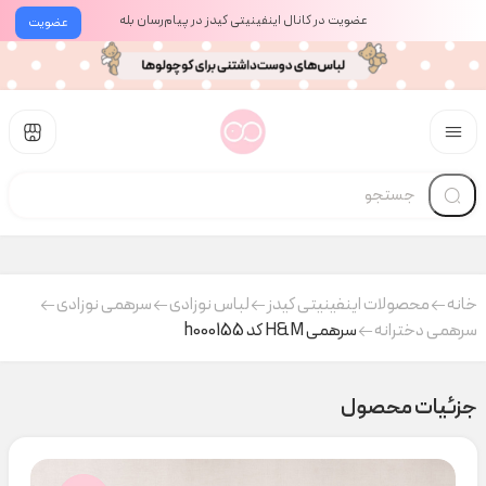
عضویت در کانال اینفینیتی کیدز در پیام‌رسان بله
عضویت
خانه
محصولات اینفینیتی کیدز
لباس نوزادی
سرهمی نوزادی
سرهمی دخترانه
سرهمی H&M کد h000155
جزئیات محصول