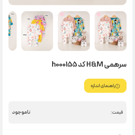
سرهمی H&M کد h000155
راهنمای اندازه
ناموجود
قیمت: