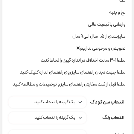
لگ
نخ و پنبه
وارداتی با کیفیت عالی
سایزبندی از ۱.۵ سال الی ۹ سال
تعویض و مرجوعی نداریم❌
لطفا 1-3 سانت اختلاف در اندازه گیری را لحاظ کنید
لطفا جهت دیدن راهنمای سایز روی راهنمای اندازه کلیک کنید
لطفا قبل از ثبت سفارش راهنمای سایز و توضیحات و مطالعه کنید
انتخاب سن کودک
انتخاب رنگ
لگ دخترانه H&M کد H000139 عدد