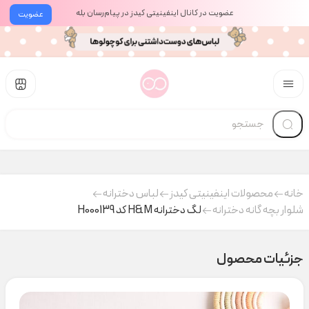
عضویت در کانال اینفینیتی کیدز در پیام‌رسان بله
عضویت
خانه
محصولات اینفینیتی کیدز
لباس دخترانه
شلوار بچه گانه دخترانه
لگ دخترانه H&M کد H000139
جزئیات محصول