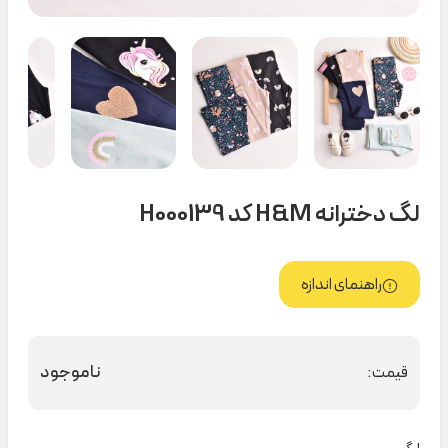
لگ دخترانه H&M کد H000139
راهنمای اندازه
ناموجود
قیمت: