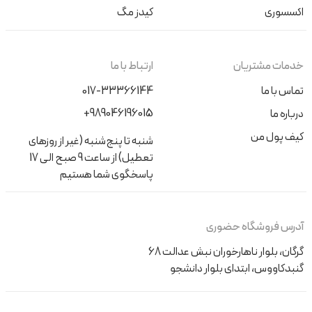
اکسسوری
کیدز مگ
خدمات مشتریان
ارتباط با ما
تماس با ما
017-33366144
+989046196015
درباره ما
کیف پول من
شنبه تا پنج‌شنبه (غیر از روزهای
تعطیل) از ساعت 9 صبح الی 17
پاسخگوی شما هستیم
آدرس فروشگاه حضوری
گرگان، بلوار ناهارخوران نبش عدالت 68
گنبدکاووس، ابتدای بلوار دانشجو