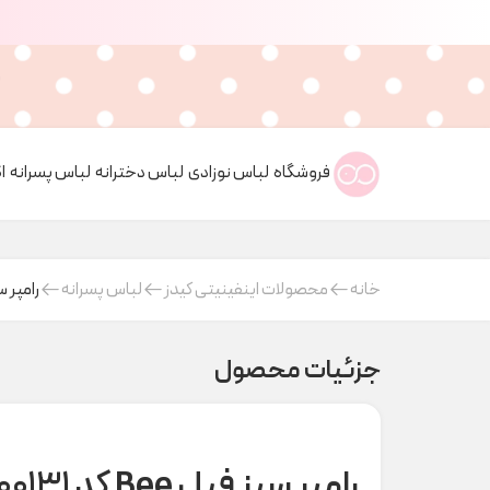
فروشگاه
لباس نوزادی
لباس دخترانه
لباس پسرانه
ا
خانه
محصولات اینفینیتی کیدز
لباس پسرانه
رامپر سبز فیل
جزئیات محصول
رامپر سبز فیل Bee کد H000131