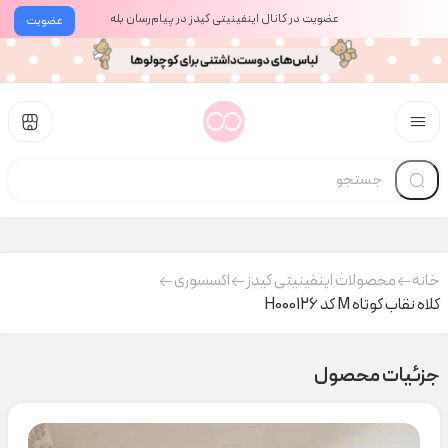
عضویت در کانال اینفینیتی کیدز در پیام‌رسان بله
عضویت
خانه
محصولات اینفینیتی کیدز
اکسسوری
کلاه نقاب کوتاه M کد H000126
جزئیات محصول