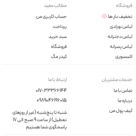
فروشگاه
مطالب مفید
تخفیف دار ها
حساب کاربری من
لباس نوزادی
پرداخت
لباس دخترانه
سبد خرید
لباس پسرانه
فروشگاه
اکسسوری
کیدز مگ
خدمات مشتریان
ارتباط با ما
تماس با ما
017-33366144
+989046196015
درباره ما
کیف پول من
شنبه تا پنج‌شنبه (غیر از روزهای
تعطیل) از ساعت 9 صبح الی 17
پاسخگوی شما هستیم