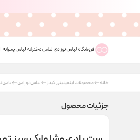
فروشگاه
لباس نوزادی
لباس دخترانه
لباس پسرانه
ا
خانه
محصولات اینفینیتی کیدز
لباس نوزادی
بادی ن
جزئیات محصول
ست بادی وشلوارک سبز تمساح Bee کد19