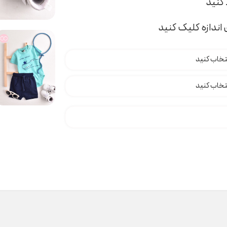
اندازه کلیک کنید
B کدH000119 عدد