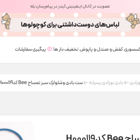
عضویت در کانال اینفینیتی کیدز در پیام‌رسان بله
کسسوری
کفش و صندل و پاپوش
تخفیف دار ها
پیگیری سفارشات
وزادی
بادی نوزادی پسرانه
ست بادی وشلوارک سبز تمساح Bee کدH000119
H0001