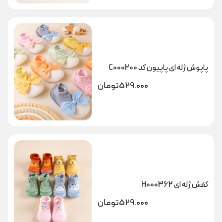
پاپوش ژله ای پاپیون کد C000200
529.000
تومان
کفش ژله ای H000362
529.000
تومان