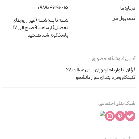
+989046196015
درباره ما
کیف پول من
شنبه تا پنج‌شنبه (غیر از روزهای
تعطیل) از ساعت 9 صبح الی 17
پاسخگوی شما هستیم
آدرس فروشگاه حضوری
گرگان، بلوار ناهارخوران نبش عدالت 68
گنبدکاووس، ابتدای بلوار دانشجو
شبکه های اجتماعی