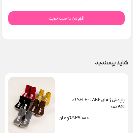
افزودن به سبد خرید
شاید بپسندید
پاپوش ژله ای SELF-CARE کد
c000251
529.000
تومان