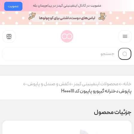
عضویت در کانال اینفینیتی کیدز در پیام‌رسان بله
عضویت
خانه
محصولات اینفینیتی کیدز
کفش و صندل و پاپوش
پاپوش دخترانه گیپورو پاپیون کد H000111
جزئیات محصول