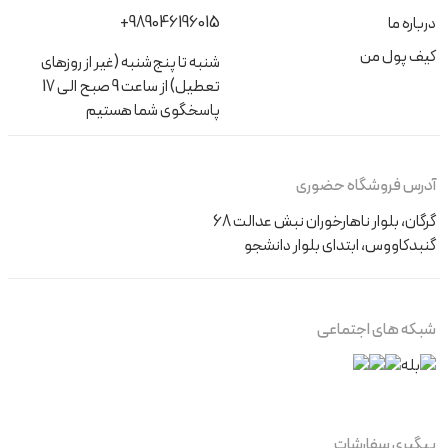
+989046196015
درباره ما
کیف پول من
شنبه تا پنج‌شنبه (غیر از روزهای
تعطیل) از ساعت 9 صبح الی 17
پاسخگوی شما هستیم
آدرس فروشگاه حضوری
گرگان، بلوار ناهارخوران نبش عدالت 68
گنبدکاووس، ابتدای بلوار دانشجو
شبکه های اجتماعی
پیگیری سفارشات