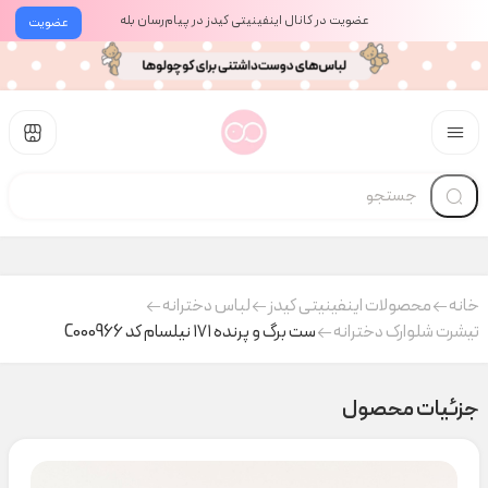
عضویت در کانال اینفینیتی کیدز در پیام‌رسان بله
عضویت
خانه
محصولات اینفینیتی کیدز
لباس دخترانه
تیشرت شلوارک دخترانه
ست برگ و پرنده ۱۷۱ نیلسام کد C000966
جزئیات محصول