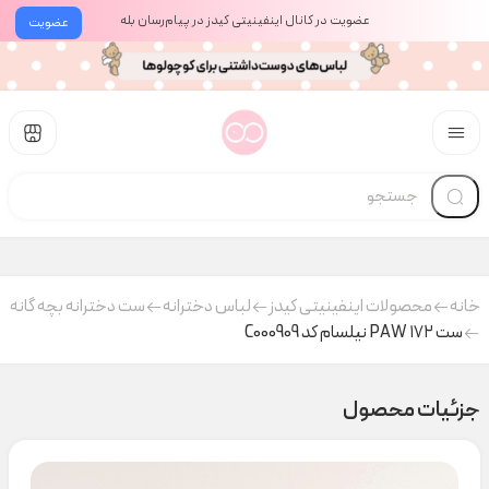
عضویت در کانال اینفینیتی کیدز در پیام‌رسان بله
عضویت
خانه
محصولات اینفینیتی کیدز
لباس دخترانه
ست دخترانه بچه گانه
ست PAW ۱۷۲ نیلسام کد C000909
جزئیات محصول