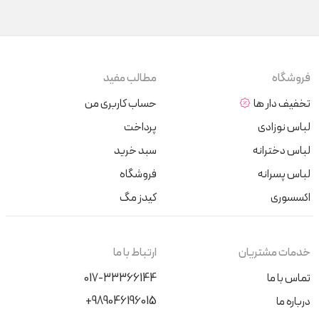
فروشگاه
مطالب مفید
تخفیف دار ها
حساب کاربری من
لباس نوزادی
پرداخت
لباس دخترانه
سبد خرید
لباس پسرانه
فروشگاه
اکسسوری
کیدز مگ
خدمات مشتریان
ارتباط با ما
تماس با ما
017-33366144
+989046196015
درباره ما