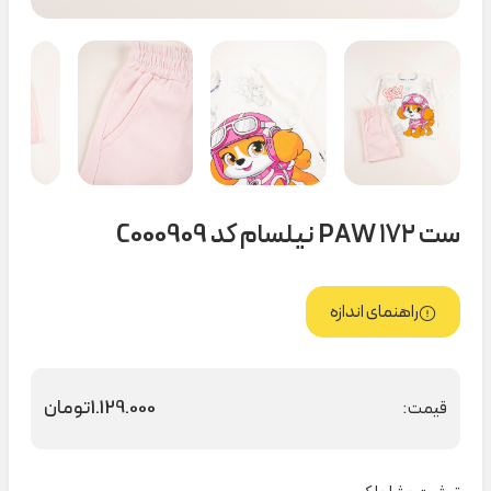
ست PAW ۱۷۲ نیلسام کد C000909
راهنمای اندازه
1.129.000
تومان
قیمت: