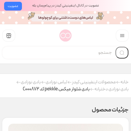
عضویت در کانال اینفینیتی کیدز در پیام‌رسان بله
عضویت
خانه
محصولات اینفینیتی کیدز
لباس نوزادی
بادی نوزادی
بادی نوزادی دخترانه
بادی شلوار میکس pekkle کد C000872
جزئیات محصول