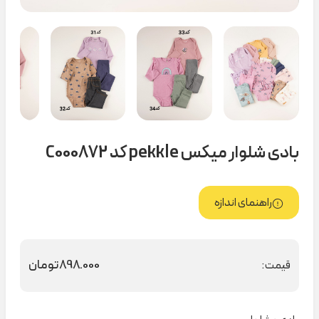
بادی شلوار میکس pekkle کد C000872
راهنمای اندازه
898.000
تومان
قیمت: