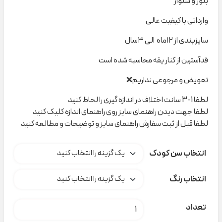
بلوز و شلوار
وارداتی با کیفیت عالی
سایزبندی از ۱۲ماه الی ۳سال
قدآستین از کنار یقه محاسبه شده است
تعویض و مرجوعی نداریم❌
لطفا 1-3 سانت اختلاف در اندازه گیری را لحاظ کنید
لطفا جهت دیدن راهنمای سایز روی راهنمای اندازه کلیک کنید
لطفا قبل از ثبت سفارش راهنمای سایز و توضیحات و مطالعه کنید
انتخاب سن کودک
انتخاب رنگ
ست یقه دار موسلین کد C000693 عدد
تعداد