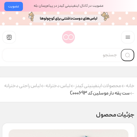
عضویت در کانال اینفینیتی کیدز در پیام‌رسان بله
عضویت
خانه
محصولات اینفینیتی کیدز
لباس دخترانه
لباس راحتی دخترانه
ست یقه دار موسلین کد C000693
جزئیات محصول