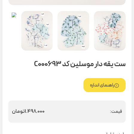
ست یقه دار موسلین کد C000693
راهنمای اندازه
1.498.000
تومان
قیمت: