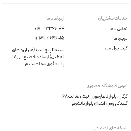
خدمات مشتریان
ارتباط با ما
تماس با ما
017-33366144
+989046196015
درباره ما
کیف پول من
شنبه تا پنج‌شنبه (غیر از روزهای
تعطیل) از ساعت 9 صبح الی 17
پاسخگوی شما هستیم
آدرس فروشگاه حضوری
گرگان، بلوار ناهارخوران نبش عدالت 68
گنبدکاووس، ابتدای بلوار دانشجو
شبکه های اجتماعی