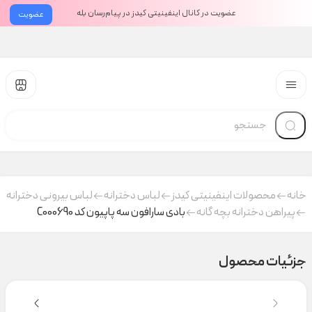
عضویت در کانال اینفینیتی کیدز در پیام‌رسان بله
عضویت
خانه
محصولات اینفینیتی کیدز
لباس دخترانه
لباس بیرونی دخترانه
پیراهن دخترانه بچه گانه
بادی سارافون سه پاپیون کد C000690
جزئیات محصول