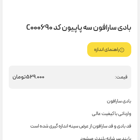
بادی سارافون سه پاپیون کد C000690
راهنمای اندازه
529.000
تومان
قیمت:
بادی سارافون
وارداتی با کیفیت عالی
قد بادی و قد سارافون از عرض سینه اندازه گیری شده است
با بند سر شانه بلندتر میشود