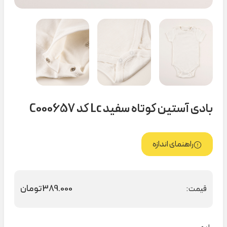
بادی آستین کوتاه سفید Lc کد C000657
راهنمای اندازه
389.000
تومان
قیمت: