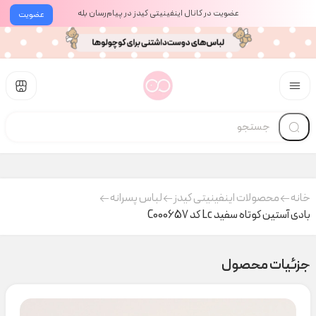
عضویت در کانال اینفینیتی کیدز در پیام‌رسان بله
عضویت
خانه
محصولات اینفینیتی کیدز
لباس پسرانه
بادی آستین کوتاه سفید Lc کد C000657
جزئیات محصول