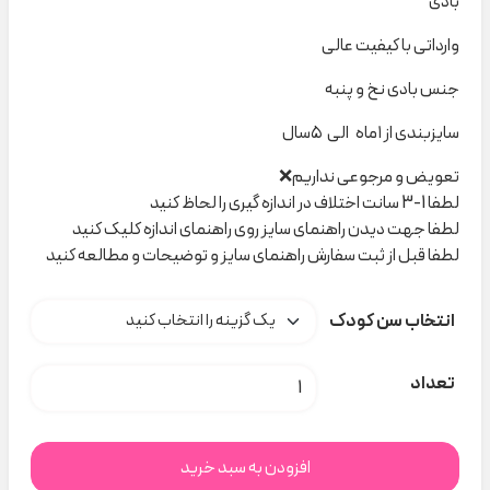
بادی
وارداتی با کیفیت عالی
جنس بادی نخ و پنبه
سایزبندی از ۱ماه الی ۵سال
تعویض و مرجوعی نداریم❌
لطفا 1-3 سانت اختلاف در اندازه گیری را لحاظ کنید
لطفا جهت دیدن راهنمای سایز روی راهنمای اندازه کلیک کنید
لطفا قبل از ثبت سفارش راهنمای سایز و توضیحات و مطالعه کنید
انتخاب سن کودک
بادی آستین کوتاه سفید Lc کد C000657 عدد
تعداد
افزودن به سبد خرید