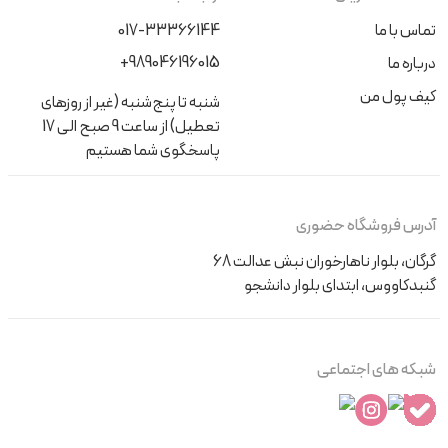
تماس با ما
017-33366144
+989046196015
درباره ما
کیف پول من
شنبه تا پنج‌شنبه (غیر از روزهای
تعطیل) از ساعت 9 صبح الی 17
پاسخگوی شما هستیم
آدرس فروشگاه حضوری
گرگان، بلوار ناهارخوران نبش عدالت 68
گنبدکاووس، ابتدای بلوار دانشجو
شبکه های اجتماعی