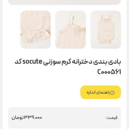
بادی بندی دخترانه کرم سوزنی socute کد
C000561
راهنمای اندازه
339.000
تومان
قیمت: