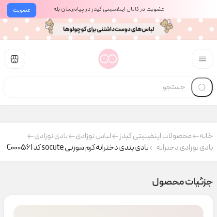
عضویت در کانال اینفینیتی کیدز در پیام‌رسان بله
عضویت
خانه
محصولات اینفینیتی کیدز
لباس نوزادی
بادی نوزادی
بادی نوزادی دخترانه
بادی بندی دخترانه کرم سوزنی socute کد C000561
جزئیات محصول