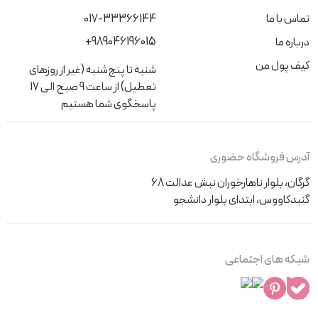
تماس با ما
017-33366144
+989046196015
درباره ما
کیف پول من
شنبه تا پنج‌شنبه (غیر از روزهای
تعطیل) از ساعت 9 صبح الی 17
پاسخگوی شما هستیم
آدرس فروشگاه حضوری
گرگان، بلوار ناهارخوران نبش عدالت 68
گنبدکاووس، ابتدای بلوار دانشجو
شبکه های اجتماعی