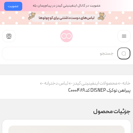
عضویت در کانال اینفینیتی کیدز در پیام‌رسان بله
عضویت
خانه
محصولات اینفینیتی کیدز
لباس دخترانه
پیراهن توکرک DISNEP کد C000489
جزئیات محصول