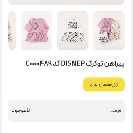
پیراهن توکرک DISNEP کد C000489
راهنمای اندازه
ناموجود
قیمت: