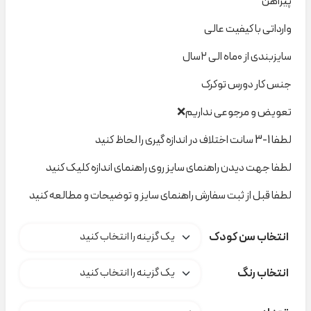
پیراهن
وارداتی با کیفیت عالی
سایزبندی از ۰ماه الی ۲سال
جنس کار دورس توکرک
تعویض و مرجوعی نداریم❌
لطفا 1-3 سانت اختلاف در اندازه گیری را لحاظ کنید
لطفا جهت دیدن راهنمای سایز روی راهنمای اندازه کلیک کنید
لطفا قبل از ثبت سفارش راهنمای سایز و توضیحات و مطالعه کنید
انتخاب سن کودک
انتخاب رنگ
پیراهن توکرک DISNEP کد C000489 عدد