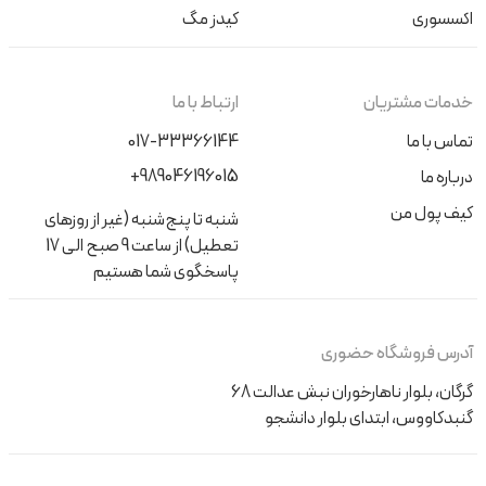
اکسسوری
کیدز مگ
خدمات مشتریان
ارتباط با ما
تماس با ما
017-33366144
+989046196015
درباره ما
کیف پول من
شنبه تا پنج‌شنبه (غیر از روزهای
تعطیل) از ساعت 9 صبح الی 17
پاسخگوی شما هستیم
آدرس فروشگاه حضوری
گرگان، بلوار ناهارخوران نبش عدالت 68
گنبدکاووس، ابتدای بلوار دانشجو