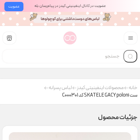
عضویت در کانال اینفینیتی کیدز در پیام‌رسان بله
عضویت
خانه
محصولات اینفینیتی کیدز
لباس پسرانه
ست SKATELE GACY poloni کد C000301
جزئیات محصول