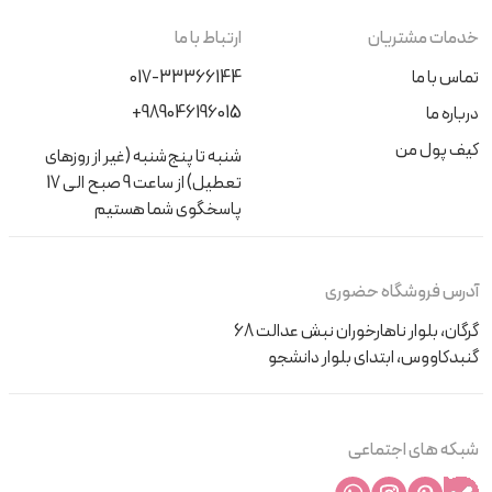
خدمات مشتریان
ارتباط با ما
تماس با ما
017-33366144
+989046196015
درباره ما
کیف پول من
شنبه تا پنج‌شنبه (غیر از روزهای
تعطیل) از ساعت 9 صبح الی 17
پاسخگوی شما هستیم
آدرس فروشگاه حضوری
گرگان، بلوار ناهارخوران نبش عدالت 68
گنبدکاووس، ابتدای بلوار دانشجو
شبکه های اجتماعی