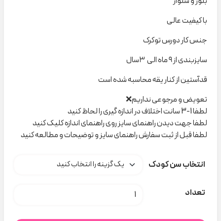
بلوز و شلوار
با کیفیت عالی
جنس کار دورس توکرک
سایزبندی از ۹ ماه الی ۳سال
قدآستین از کنار یقه محاسبه شده است
تعویض و مرجوعی نداریم❌
لطفا 1-3 سانت اختلاف در اندازه گیری را لحاظ کنید
لطفا جهت دیدن راهنمای سایز روی راهنمای اندازه کلیک کنید
لطفا قبل از ثبت سفارش راهنمای سایز و توضیحات و مطالعه کنید
انتخاب سن کودک
ست SKATELE GACY poloni کد C000301 عدد
تعداد