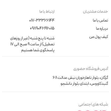
خدمات مشتریان
ارتباط با ما
تماس با ما
017-33366144
+989046196015
درباره ما
کیف پول من
شنبه تا پنج‌شنبه (غیر از روزهای
تعطیل) از ساعت 9 صبح الی 17
پاسخگوی شما هستیم
آدرس فروشگاه حضوری
گرگان، بلوار ناهارخوران نبش عدالت 68
گنبدکاووس، ابتدای بلوار دانشجو
شبکه های اجتماعی