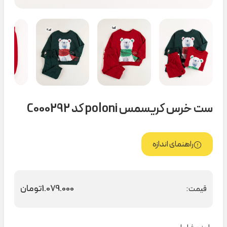
ست خرس کریسمس poloni کد C000292
راهنمای اندازه
1.079.000
تومان
قیمت: