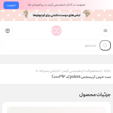
عضویت در کانال اینفینیتی کیدز در پیام‌رسان بله
عضویت
خانه
محصولات اینفینیتی کیدز
لباس پسرانه
ست خرس کریسمس poloni کد C000292
جزئیات محصول