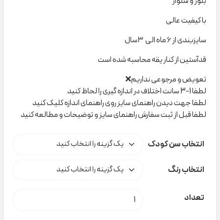
بلوز و شلوار
با کیفیت عالی
سایزبندی از ۶ ماه الی ۳سال
قدآستین از کنار یقه محاسبه شده است
تعویض و مرجوعی نداریم❌
لطفا 1-3 سانت اختلاف در اندازه گیری را لحاظ کنید
لطفا جهت دیدن راهنمای سایز روی راهنمای اندازه کلیک کنید
لطفا قبل از ثبت سفارش راهنمای سایز و توضیحات و مطالعه کنید
انتخاب سن کودک
انتخاب رنگ
ست خرس کریسمس poloni کد C000292 عدد
تعداد