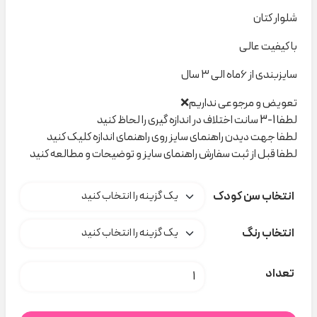
شلوار کتان
با کیفیت عالی
سایزبندی از ۶ماه الی ۳ سال
تعویض و مرجوعی نداریم❌
لطفا 1-3 سانت اختلاف در اندازه گیری را لحاظ کنید
لطفا جهت دیدن راهنمای سایز روی راهنمای اندازه کلیک کنید
لطفا قبل از ثبت سفارش راهنمای سایز و توضیحات و مطالعه کنید
انتخاب سن کودک
انتخاب رنگ
شلوار کتان بغل جیب poloni کد C000280 عدد
تعداد