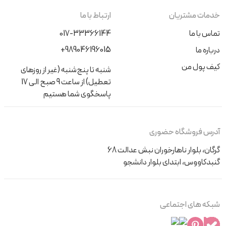
خدمات مشتریان
ارتباط با ما
تماس با ما
017-33366144
+989046196015
درباره ما
کیف پول من
شنبه تا پنج‌شنبه (غیر از روزهای
تعطیل) از ساعت 9 صبح الی 17
پاسخگوی شما هستیم
آدرس فروشگاه حضوری
گرگان، بلوار ناهارخوران نبش عدالت 68
گنبدکاووس، ابتدای بلوار دانشجو
شبکه های اجتماعی