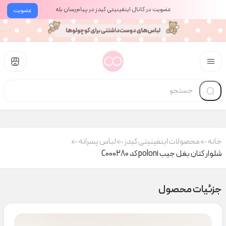
عضویت در کانال اینفینیتی کیدز در پیام‌رسان بله
عضویت
خانه
محصولات اینفینیتی کیدز
لباس پسرانه
شلوار کتان بغل جیب poloni کد C000280
جزئیات محصول