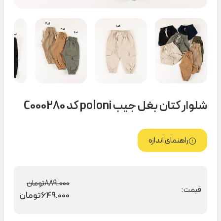
شلوار کتان بغل جیب poloni کد C000280
راهنمای اندازه
889.000
تومان
قیمت:
649.000
تومان