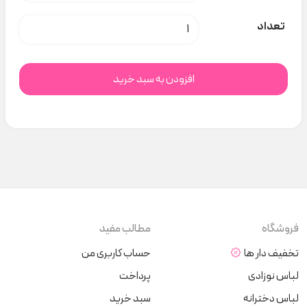
ست هودی و شلوار ۱۷۴۶ Raboo کد C000274 عدد
تعداد
افزودن به سبد خرید
فروشگاه
مطالب مفید
تخفیف دار ها
حساب کاربری من
لباس نوزادی
پرداخت
لباس دخترانه
سبد خرید