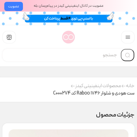
عضویت در کانال اینفینیتی کیدز در پیام‌رسان بله
عضویت
خانه
محصولات اینفینیتی کیدز
ست هودی و شلوار ۱۷۴۶ Raboo کد C000274
جزئیات محصول