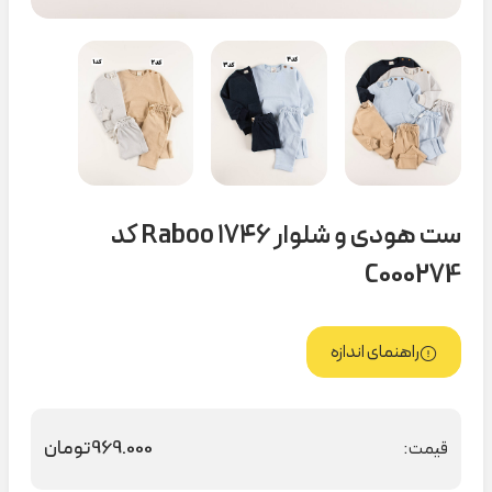
ست هودی و شلوار ۱۷۴۶ Raboo کد
C000274
راهنمای اندازه
969.000
تومان
قیمت: