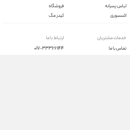
لباس پسرانه
فروشگاه
اکسسوری
کیدز مگ
خدمات مشتریان
ارتباط با ما
تماس با ما
017-33366144
+989046196015
درباره ما
کیف پول من
شنبه تا پنج‌شنبه (غیر از روزهای
تعطیل) از ساعت 9 صبح الی 17
پاسخگوی شما هستیم
آدرس فروشگاه حضوری
گرگان، بلوار ناهارخوران نبش عدالت 68
گنبدکاووس، ابتدای بلوار دانشجو