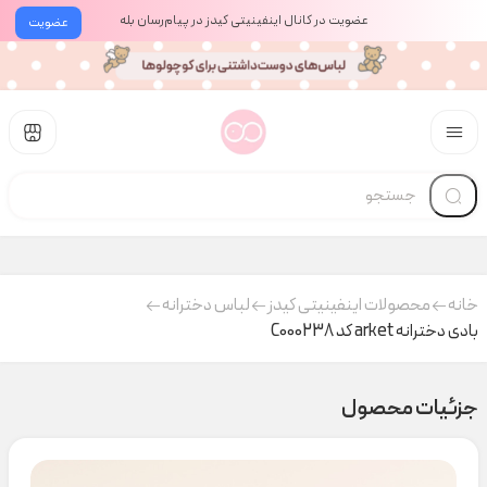
عضویت در کانال اینفینیتی کیدز در پیام‌رسان بله
عضویت
خانه
محصولات اینفینیتی کیدز
لباس دخترانه
بادی دخترانه arket کد C000238
جزئیات محصول