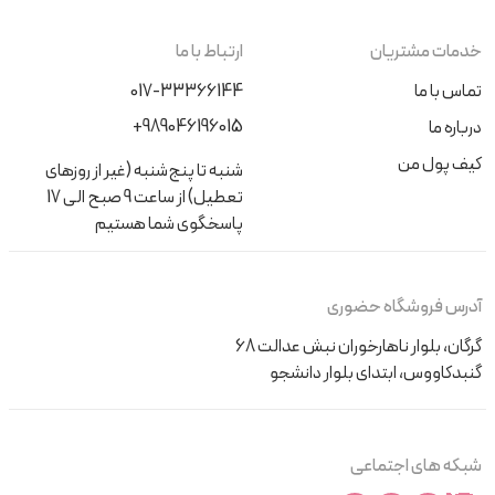
خدمات مشتریان
ارتباط با ما
تماس با ما
017-33366144
+989046196015
درباره ما
کیف پول من
شنبه تا پنج‌شنبه (غیر از روزهای
تعطیل) از ساعت 9 صبح الی 17
پاسخگوی شما هستیم
آدرس فروشگاه حضوری
گرگان، بلوار ناهارخوران نبش عدالت 68
گنبدکاووس، ابتدای بلوار دانشجو
شبکه های اجتماعی