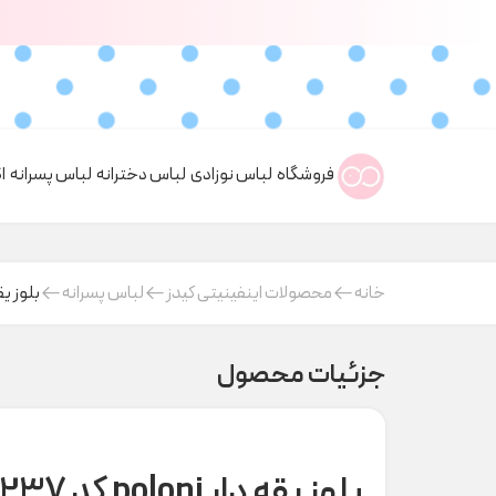
فروشگاه
لباس نوزادی
لباس دخترانه
لباس پسرانه
ا
خانه
محصولات اینفینیتی کیدز
لباس پسرانه
بلوز یقه دار oni
جزئیات محصول
بلوز یقه دار poloni کد C000237