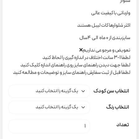
شلوار
وارداتی با کیفیت عالی
اکثر شلوارها کات لیبل هستند
سایزبندی از ۰ ماه الی ۴سال
تعویض و مرجوعی نداریم❌
لطفا 1-3 سانت اختلاف در اندازه گیری را لحاظ کنید
لطفا جهت دیدن راهنمای سایز روی راهنمای اندازه کلیک کنید
لطفا قبل از ثبت سفارش راهنمای سایز و توضیحات و مطالعه کنید
انتخاب سن کودک
انتخاب رنگ
شلوار اسلش H&M کد C000236 عدد
تعداد