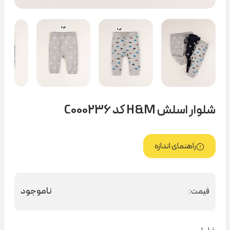
شلوار اسلش H&M کد C000236
راهنمای اندازه
ناموجود
قیمت: