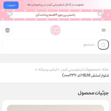
عضویت در کانال اینفینیتی کیدز در پیام‌رسان بله
عضویت
خانه
محصولات اینفینیتی کیدز
لباس پسرانه
شلوار اسلش H&M کد C000236
جزئیات محصول