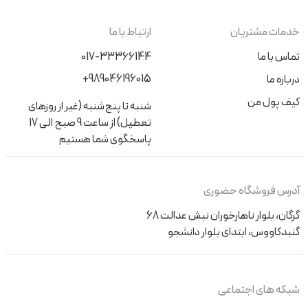
خدمات مشتریان
ارتباط با ما
تماس با ما
017-33366144
+989046196015
درباره ما
کیف پول من
شنبه تا پنج‌شنبه (غیر از روزهای
تعطیل) از ساعت 9 صبح الی 17
پاسخگوی شما هستیم
آدرس فروشگاه حضوری
گرگان، بلوار ناهارخوران نبش عدالت 68
گنبدکاووس، ابتدای بلوار دانشجو
شبکه های اجتماعی