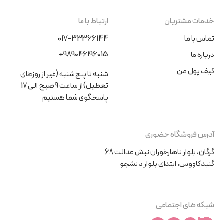
خدمات مشتریان
ارتباط با ما
تماس با ما
017-33366144
+989046196015
درباره ما
کیف پول من
شنبه تا پنج‌شنبه (غیر از روزهای
تعطیل) از ساعت 9 صبح الی 17
پاسخگوی شما هستیم
آدرس فروشگاه حضوری
گرگان، بلوار ناهارخوران نبش عدالت 68
گنبدکاووس، ابتدای بلوار دانشجو
شبکه های اجتماعی