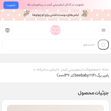
عضویت در کانال اینفینیتی کیدز در پیام‌رسان بله
عضویت
خانه
محصولات اینفینیتی کیدز
لباس دخترانه
رامپر برگ ۲۱۴۱ beebaby کد C000136
جزئیات محصول