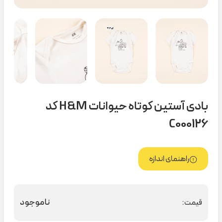
بادی آستین کوتاه حیوانات H&M کد
C000126
راهنمای اندازه
ناموجود
قیمت: