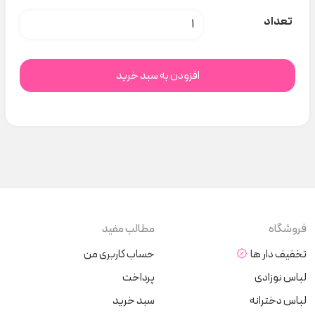
بادی آستین کوتاه حیوانات H&M کد C000126 عدد
تعداد
افزودن به سبد خرید
فروشگاه
مطالب مفید
تخفیف دار ها
حساب کاربری من
لباس نوزادی
پرداخت
لباس دخترانه
سبد خرید