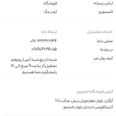
لباس پسرانه
فروشگاه
اکسسوری
کیدز مگ
خدمات مشتریان
ارتباط با ما
تماس با ما
017-33366144
+989046196015
درباره ما
کیف پول من
شنبه تا پنج‌شنبه (غیر از روزهای
تعطیل) از ساعت 9 صبح الی 17
پاسخگوی شما هستیم
آدرس فروشگاه حضوری
گرگان، بلوار ناهارخوران نبش عدالت 68
گنبدکاووس، ابتدای بلوار دانشجو