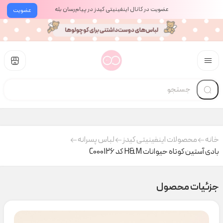
عضویت در کانال اینفینیتی کیدز در پیام‌رسان بله
عضویت
خانه
محصولات اینفینیتی کیدز
لباس پسرانه
بادی آستین کوتاه حیوانات H&M کد C000126
جزئیات محصول