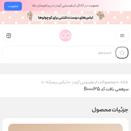
عضویت در کانال اینفینیتی کیدز در پیام‌رسان بله
عضویت
خانه
محصولات اینفینیتی کیدز
لباس پسرانه
سرهمی بافت کد B000125
جزئیات محصول