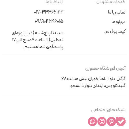
خدمات مشتریان
ارتباط با ما
تماس با ما
017-33366144
+989046196015
درباره ما
کیف پول من
شنبه تا پنج‌شنبه (غیر از روزهای
تعطیل) از ساعت 9 صبح الی 17
پاسخگوی شما هستیم
آدرس فروشگاه حضوری
گرگان، بلوار ناهارخوران نبش عدالت 68
گنبدکاووس، ابتدای بلوار دانشجو
شبکه های اجتماعی