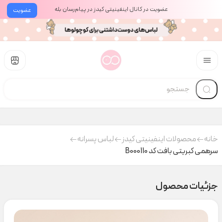
عضویت در کانال اینفینیتی کیدز در پیام‌رسان بله
عضویت
خانه
محصولات اینفینیتی کیدز
لباس پسرانه
سرهمی کبریتی بافت کد B000110
جزئیات محصول