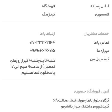
لباس پسرانه
فروشگاه
اکسسوری
کیدز مگ
خدمات مشتریان
ارتباط با ما
تماس با ما
017-33366144
+989046196015
درباره ما
کیف پول من
شنبه تا پنج‌شنبه (غیر از روزهای
تعطیل) از ساعت 9 صبح الی 17
پاسخگوی شما هستیم
آدرس فروشگاه حضوری
گرگان، بلوار ناهارخوران نبش عدالت 68
گنبدکاووس، ابتدای بلوار دانشجو