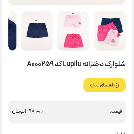
شلوارک دخترانه Lupilu کد A000259
راهنمای اندازه
398.000
تومان
قیمت: