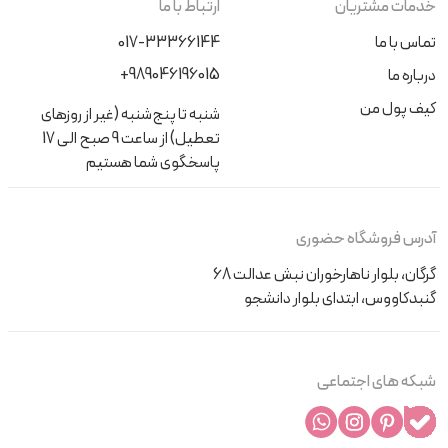
خدمات مشتریان
ارتباط با ما
تماس با ما
017-33366144
+989046196015
درباره ما
کیف پول من
شنبه تا پنج‌شنبه (غیر از روزهای
تعطیل) از ساعت 9 صبح الی 17
پاسخگوی شما هستیم
آدرس فروشگاه حضوری
گرگان، بلوار ناهارخوران نبش عدالت 68
گنبدکاووس، ابتدای بلوار دانشجو
شبکه های اجتماعی