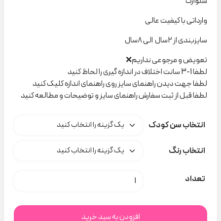
شلوارک
وارداتی با کیفیت عالی
سایزبندی از ۲سال الی ۸سال
تعویض و مرجوعی نداریم❌
لطفا 1-3 سانت اختلاف در اندازه گیری را لحاظ کنید
لطفا جهت دیدن راهنمای سایز روی راهنمای اندازه کلیک کنید
لطفا قبل از ثبت سفارش راهنمای سایز و توضیحات و مطالعه کنید
انتخاب سن کودک
انتخاب رنگ
شلوارک دخترانه Lupilu کد A000259 عدد
تعداد
افزودن به سبد خرید