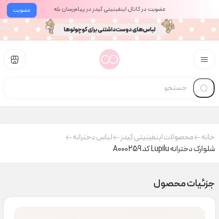
عضویت در کانال اینفینیتی کیدز در پیام‌رسان بله
عضویت
خانه
محصولات اینفینیتی کیدز
لباس دخترانه
شلوارک دخترانه Lupilu کد A000259
جزئیات محصول