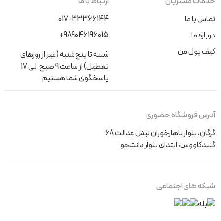
خدمات مشتریان
ارتباط با ما
تماس با ما
017-33366144
+989046196015
درباره ما
کیف پول من
شنبه تا پنج‌شنبه (غیر از روزهای
تعطیل) از ساعت 9 صبح الی 17
پاسخگوی شما هستیم
آدرس فروشگاه حضوری
گرگان، بلوار ناهارخوران نبش عدالت 68
گنبدکاووس، ابتدای بلوار دانشجو
شبکه های اجتماعی