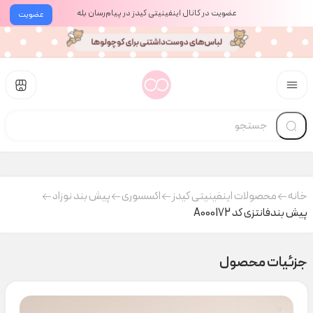
عضویت در کانال اینفینیتی کیدز در پیام‌رسان بله
عضویت
خانه
محصولات اینفینیتی کیدز
اکسسوری
پیش بند نوزاد
پیش بندفانتزی کد A000172
جزئیات محصول