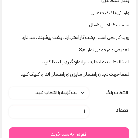
پیش بندفانتزی
وارداتی با کیفیت عالی
مناسب ۶ماه‌الی ۲‌سال
رویه کار نخی است . پشت کار آستردارد . پشت پیشبند ، بند دارد
تعویض و مرجوعی نداریم❌
لطفا 1-3 سانت اختلاف در اندازه گیری را لحاظ کنید
لطفا جهت دیدن راهنمای سایز روی راهنمای اندازه کلیک کنید
انتخاب رنگ
پیش بندفانتزی کد A000172 عدد
تعداد
افزودن به سبد خرید