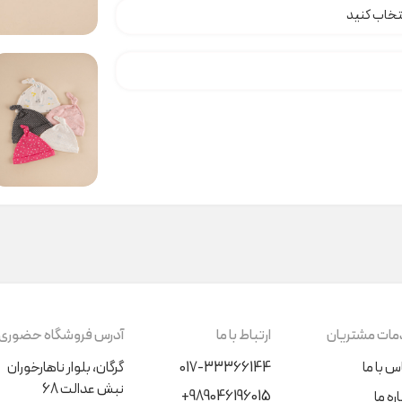
ات مشتریان
ارتباط با ما
آدرس فروشگاه حضوری
س با ما
017-33366144
گرگان، بلوار ناهارخوران
نبش عدالت 68
+989046196015
ره ما