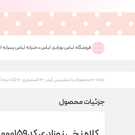
فروشگاه
لباس نوزادی
لباس دخترانه
لباس پسرانه
ا
خانه
محصولات اینفینیتی کیدز
اکسسوری
کلاه بچه گ
جزئیات محصول
کلاه نخی نوزادی کدA000159