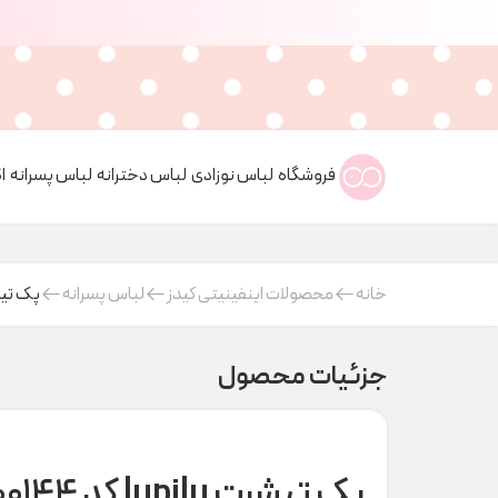
فروشگاه
لباس نوزادی
لباس دخترانه
لباس پسرانه
ا
خانه
محصولات اینفینیتی کیدز
لباس پسرانه
پک تیشرت lupilu
جزئیات محصول
پک تیشرت lupilu کد A000144