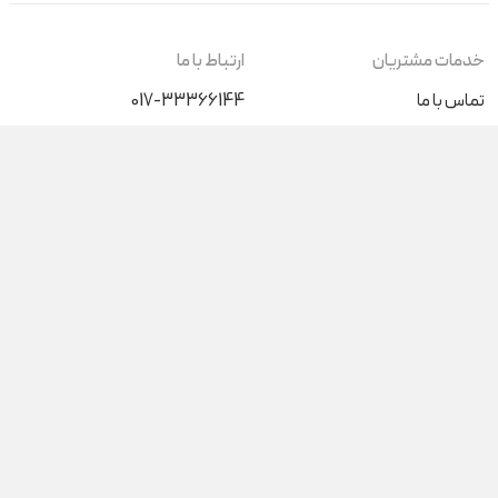
خدمات مشتریان
ارتباط با ما
تماس با ما
017-33366144
+989046196015
درباره ما
کیف پول من
شنبه تا پنج‌شنبه (غیر از روزهای
تعطیل) از ساعت 9 صبح الی 17
پاسخگوی شما هستیم
آدرس فروشگاه حضوری
گرگان، بلوار ناهارخوران نبش عدالت 68
گنبدکاووس، ابتدای بلوار دانشجو
شبکه های اجتماعی