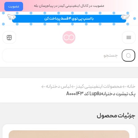
عضویت در کانال اینفینیتی کیدز در پیام‌رسان بله
عضویت
خانه
محصولات اینفینیتی کیدز
لباس دخترانه
پک تیشرت دخترانهLupilu کد A000143
جزئیات محصول