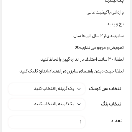
پک تیشرت
وارداتی با کیفیت عالی
نخ و پنبه
سایزبندی از ۲ سال الی ۱۰ سال
تعویض و مرجوعی نداریم❌
لطفا 1-3 سانت اختلاف در اندازه گیری را لحاظ کنید
لطفا جهت دیدن راهنمای سایز روی راهنمای اندازه کلیک کنید
انتخاب سن کودک
انتخاب رنگ
پک تیشرت دخترانهLupilu کد A000143 عدد
تعداد