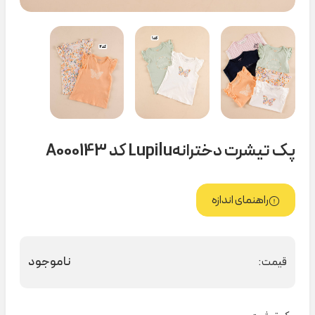
پک تیشرت دخترانهLupilu کد A000143
راهنمای اندازه
ناموجود
قیمت: