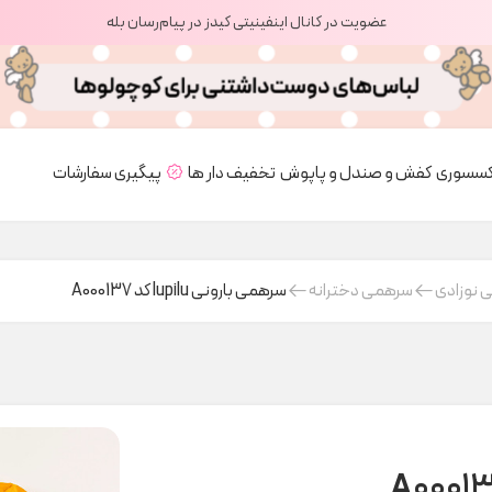
عضویت در کانال اینفینیتی کیدز در پیام‌رسان بله
کسسوری
کفش و صندل و پاپوش
تخفیف دار ها
پیگیری سفارشات
 نوزادی
سرهمی دخترانه
سرهمی بارونی lupilu کد A000137