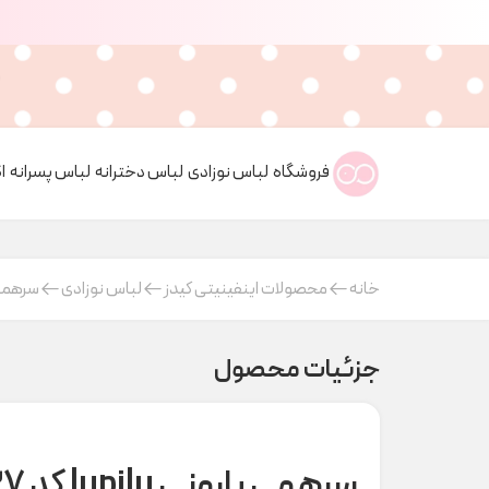
فروشگاه
لباس نوزادی
لباس دخترانه
لباس پسرانه
ا
خانه
محصولات اینفینیتی کیدز
لباس نوزادی
سرهمی
جزئیات محصول
سرهمی بارونی lupilu کد A000137