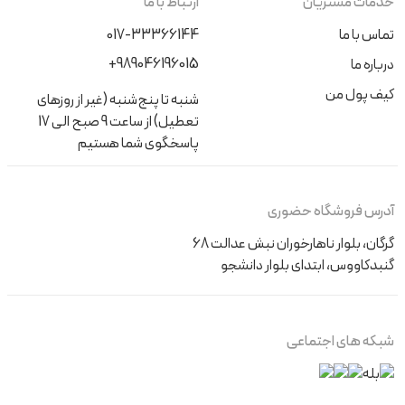
خدمات مشتریان
ارتباط با ما
تماس با ما
017-33366144
+989046196015
درباره ما
کیف پول من
شنبه تا پنج‌شنبه (غیر از روزهای
تعطیل) از ساعت 9 صبح الی 17
پاسخگوی شما هستیم
آدرس فروشگاه حضوری
گرگان، بلوار ناهارخوران نبش عدالت 68
گنبدکاووس، ابتدای بلوار دانشجو
شبکه های اجتماعی