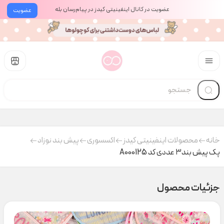
عضویت در کانال اینفینیتی کیدز در پیام‌رسان بله
عضویت
خانه
محصولات اینفینیتی کیدز
اکسسوری
پیش بند نوزاد
پک پیش بند۳ عددی کد A000125
جزئیات محصول