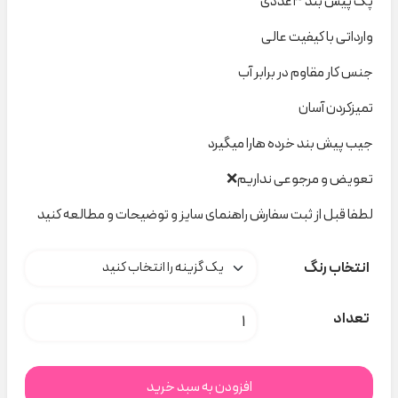
پک پیش بند ۳عددی
وارداتی با کیفیت عالی
جنس کار مقاوم در برابر آب
تمیزکردن آسان
جیب پیش بند خرده هارا میگیرد
تعویض و مرجوعی نداریم❌
لطفا قبل از ثبت سفارش راهنمای سایز و توضیحات و مطالعه کنید
انتخاب رنگ
پک پیش بند۳ عددی کد A000125 عدد
تعداد
افزودن به سبد خرید