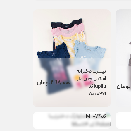
تیشرت دخترانه
آستین چین دار
498.000
تومان
تومان
lupilu کد
A000261
تیشرت و شلوارک
ومان
1.439.000
تومان
دخترزیبا Poloni
کدM0074
تیشرت حیوانات
تومان
329.000
تومان
Lupilu کد