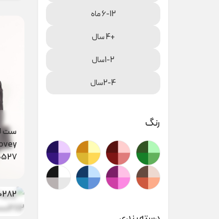
6-12 ماه
+4 سال
1-2سال
2-4سال
رنگ
0527
روپو
0282
تیشرت
دسته بندی
میکس