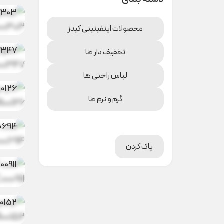
0303
شلوار
محصولات اینفینیتی کیدز
0347
تخفیف دار ها
تاپ و
کیتی و
لباس راحتی ها
0126
گرم و نرم ها
ست م
یقه گر
0694
ست کر
پاک کردن
۴۴
00911
تیشرت
0152