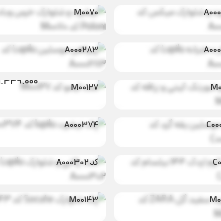
M0070
A00
 دخترانه
پیراهن موسلین
398.000
تومان
739.000
ت
Lupilu کد
Lupilu کد
A000283
A00
 شورتک
998.000
تومان
 زرافه کد
ست لیمو کد
1.449.000
M00127
M0
وسلین
پک تیشرت
1.498.000
تومان
1.298.000
د کد
lupilu کد
A000374
C00
م اردک
ست رکابی و
1.159.000
تومان
698.000
ت
۱ نیلسام کد
شلوارک Lupilu
C0
کد A000302
 سفید گل
پک شلوارک
889.000
تومان
398.000
ت
ZARA کد
Socute کد
M00143
M0