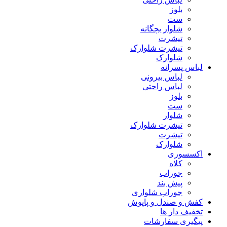
بلوز
ست
شلوار بچگانه
تیشرت
تیشرت شلوارک
شلوارک
لباس پسرانه
لباس بیرونی
لباس راحتی
بلوز
ست
شلوار
تیشرت شلوارک
تیشرت
شلوارک
اکسسوری
کلاه
جوراب
پیش بند
جوراب شلواری
کفش و صندل و پاپوش
تخفیف دار ها
پیگیری سفارشات