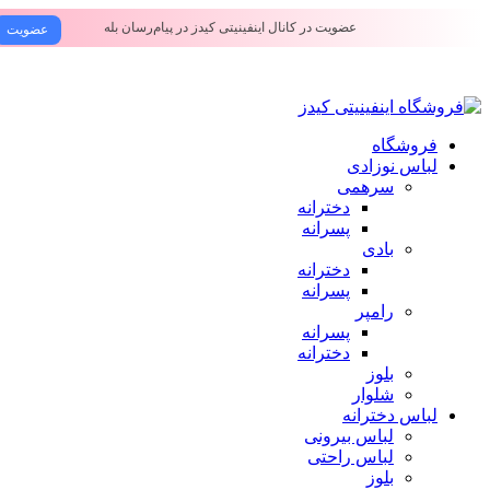
عضویت در کانال اینفینیتی کیدز در پیام‌رسان بله
عضویت
فروشگاه
لباس نوزادی
سرهمی
دخترانه
پسرانه
بادی
دخترانه
پسرانه
رامپر
پسرانه
دخترانه
بلوز
شلوار
لباس دخترانه
لباس بیرونی
لباس راحتی
بلوز