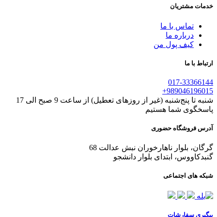
مات مشتریان
تماس با ما
درباره ما
کیف پول من
باط با ما
017-333661
+9890461960
شنبه تا پنج‌شنبه (غیر از روزهای تعطیل) از ساعت 9 صبح الی 17
سخگوی شما هستیم
رس فروشگاه حضوری
گان، بلوار ناهارخوران نبش عدالت 68
بدکاووس، ابتدای بلوار دانشجو
که های اجتماعی
گیری سفارشات