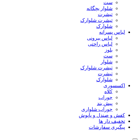
ست
شلوار بچگانه
تیشرت
تیشرت شلوارک
شلوارک
لباس پسرانه
لباس بیرونی
لباس راحتی
بلوز
ست
شلوار
تیشرت شلوارک
تیشرت
شلوارک
اکسسوری
کلاه
جوراب
پیش بند
جوراب شلواری
کفش و صندل و پاپوش
تخفیف دار ها
پیگیری سفارشات