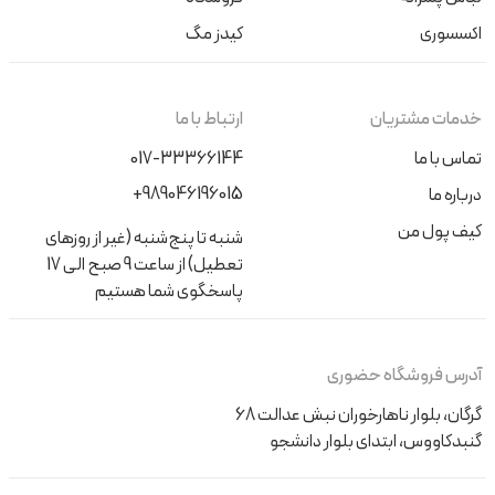
اکسسوری
کیدز مگ
خدمات مشتریان
ارتباط با ما
تماس با ما
017-33366144
+989046196015
درباره ما
کیف پول من
شنبه تا پنج‌شنبه (غیر از روزهای
تعطیل) از ساعت 9 صبح الی 17
پاسخگوی شما هستیم
آدرس فروشگاه حضوری
گرگان، بلوار ناهارخوران نبش عدالت 68
گنبدکاووس، ابتدای بلوار دانشجو