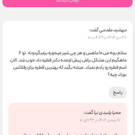
مهشید مقدمی
گفت:
26 دی 1402 در 4:29 ب.ظ
سلام بچه من 10 ماهس و هر چی شیر میخوره برمیگردونه. تو 6
ماهگیم این مشکل براش پیش اومده دکتر قطره داد خوب شد. الان
اسم قطره رو یادم نمیاد. میشه بگید که بهترین قطره برای رفلاکس
نوزاد چیه؟
پاسخ
محیا رشیدی نیا
گفت:
17 بهمن 1402 در 11:24 ق.ظ