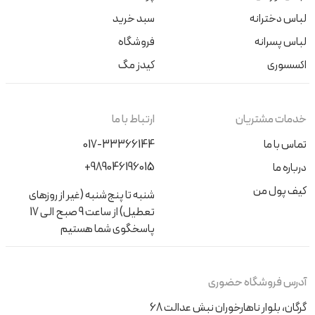
لباس دخترانه
سبد خرید
لباس پسرانه
فروشگاه
اکسسوری
کیدز مگ
خدمات مشتریان
ارتباط با ما
تماس با ما
017-33366144
+989046196015
درباره ما
کیف پول من
شنبه تا پنج‌شنبه (غیر از روزهای
تعطیل) از ساعت 9 صبح الی 17
پاسخگوی شما هستیم
آدرس فروشگاه حضوری
گرگان، بلوار ناهارخوران نبش عدالت 68