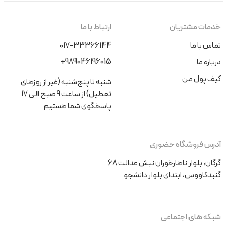
خدمات مشتریان
ارتباط با ما
تماس با ما
017-33366144
+989046196015
درباره ما
کیف پول من
شنبه تا پنج‌شنبه (غیر از روزهای
تعطیل) از ساعت 9 صبح الی 17
پاسخگوی شما هستیم
آدرس فروشگاه حضوری
گرگان، بلوار ناهارخوران نبش عدالت 68
گنبدکاووس، ابتدای بلوار دانشجو
شبکه های اجتماعی