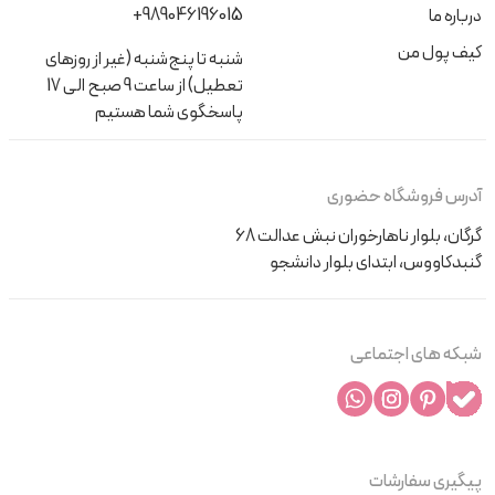
+989046196015
درباره ما
کیف پول من
شنبه تا پنج‌شنبه (غیر از روزهای
تعطیل) از ساعت 9 صبح الی 17
پاسخگوی شما هستیم
آدرس فروشگاه حضوری
گرگان، بلوار ناهارخوران نبش عدالت 68
گنبدکاووس، ابتدای بلوار دانشجو
شبکه های اجتماعی
پیگیری سفارشات