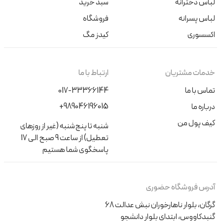
لباس دخترانه
سبد خرید
لباس پسرانه
فروشگاه
اکسسوری
کیدز مگ
خدمات مشتریان
ارتباط با ما
تماس با ما
017-33366144
+989046196015
درباره ما
کیف پول من
شنبه تا پنج‌شنبه (غیر از روزهای
تعطیل) از ساعت 9 صبح الی 17
پاسخگوی شما هستیم
آدرس فروشگاه حضوری
گرگان، بلوار ناهارخوران نبش عدالت 68
گنبدکاووس، ابتدای بلوار دانشجو