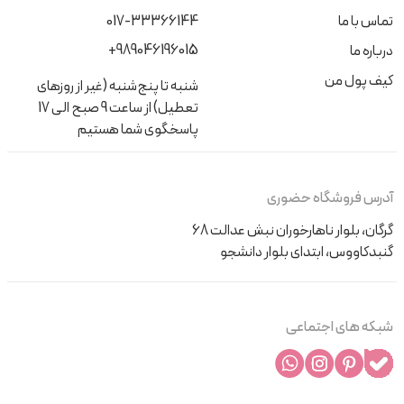
تماس با ما
017-33366144
+989046196015
درباره ما
کیف پول من
شنبه تا پنج‌شنبه (غیر از روزهای
تعطیل) از ساعت 9 صبح الی 17
پاسخگوی شما هستیم
آدرس فروشگاه حضوری
گرگان، بلوار ناهارخوران نبش عدالت 68
گنبدکاووس، ابتدای بلوار دانشجو
شبکه های اجتماعی