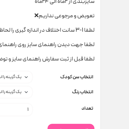
سایزبندی از ۲ماه الی ۲۴ماه
تعویض و مرجوعی نداریم❌
لطفا 1-3 سانت اختلاف در اندازه گیری را لحاظ کنید
لطفا جهت دیدن راهنمای سایز روی راهنمای 
لطفا قبل از ثبت سفارش راهنمای سایز و تو
انتخاب سن کودک
انتخاب رنگ
پک بادی کریسمس lupilu کد s000718 عدد
تعداد