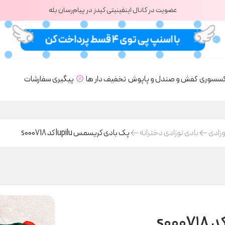
عضویت در کانال اینفینیتی کیدز در پیام‌رسان بله
کسسوری
کفش و صندل و پاپوش
تخفیف دار ها
پیگیری سفارشات
وزادی
بادی نوزادی دخترانه
پک بادی کریسمس lupilu کد s000718