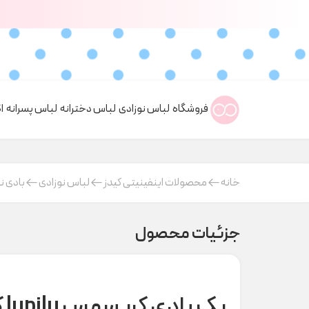
فروشگاه
لباس نوزادی
لباس دخترانه
لباس پسرانه
ا
خانه
محصولات اینفینیتی کیدز
لباس نوزادی
بادی ن
جزئیات محصول
پک بادی کریسمس lupilu کد s000718