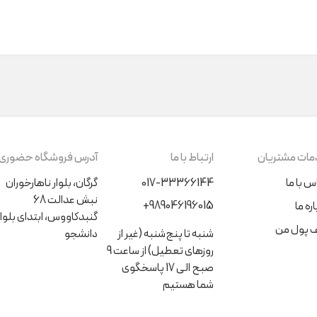
ات مشتریان
ارتباط با ما
آدرس فروشگاه حضوری
س با ما
017-33366144
گرگان، بلوار ناهارخوران
نبش عدالت 68
+989046196015
ره ما
گنبدکاووس، ابتدای بلوار
 پول من
شنبه تا پنج‌شنبه (غیر از
دانشجو
روزهای تعطیل) از ساعت 9
صبح الی 17 پاسخگوی
شما هستیم