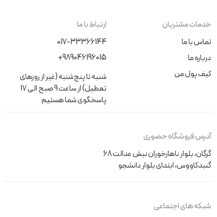
خدمات مشتریان
ارتباط با ما
تماس با ما
017-33366144
+989046196015
درباره ما
کیف پول من
شنبه تا پنج‌شنبه (غیر از روزهای
تعطیل) از ساعت 9 صبح الی 17
پاسخگوی شما هستیم
آدرس فروشگاه حضوری
گرگان، بلوار ناهارخوران نبش عدالت 68
گنبدکاووس، ابتدای بلوار دانشجو
شبکه های اجتماعی