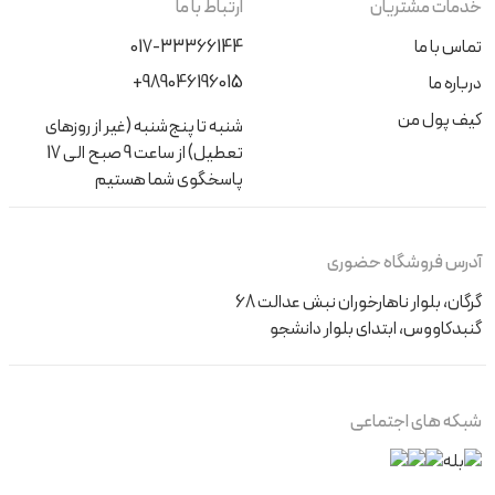
خدمات مشتریان
ارتباط با ما
تماس با ما
017-33366144
+989046196015
درباره ما
کیف پول من
شنبه تا پنج‌شنبه (غیر از روزهای
تعطیل) از ساعت 9 صبح الی 17
پاسخگوی شما هستیم
آدرس فروشگاه حضوری
گرگان، بلوار ناهارخوران نبش عدالت 68
گنبدکاووس، ابتدای بلوار دانشجو
شبکه های اجتماعی