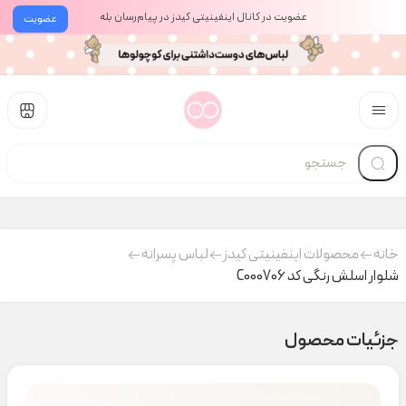
عضویت در کانال اینفینیتی کیدز در پیام‌رسان بله
عضویت
خانه
محصولات اینفینیتی کیدز
لباس پسرانه
شلوار اسلش رنگی کد C000706
جزئیات محصول