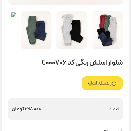
شلوار اسلش رنگی کد C000706
راهنمای اندازه
698.000
تومان
قیمت: