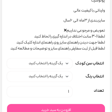
پولوشرت
وارداتی با کیفیت عالی
سایزبندی از ۳ماه الی ۶سال
تعویض و مرجوعی نداریم❌
لطفا 1-3 سانت اختلاف در اندازه گیری را لحاظ کنید
لطفا جهت دیدن راهنمای سایز روی راهنمای اندازه کلیک کنید
لطفا قبل از ثبت سفارش راهنمای سایز و توضیحات و مطالعه کنید
انتخاب سن کودک
انتخاب رنگ
پولوشرت next کد M00149 عدد
تعداد
افزودن به سبد خرید