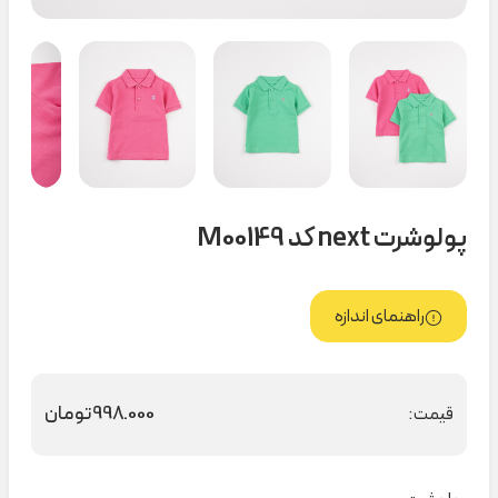
پولوشرت next کد M00149
راهنمای اندازه
998.000
تومان
قیمت: