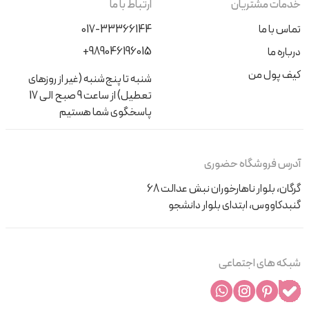
خدمات مشتریان
ارتباط با ما
تماس با ما
017-33366144
+989046196015
درباره ما
کیف پول من
شنبه تا پنج‌شنبه (غیر از روزهای
تعطیل) از ساعت 9 صبح الی 17
پاسخگوی شما هستیم
آدرس فروشگاه حضوری
گرگان، بلوار ناهارخوران نبش عدالت 68
گنبدکاووس، ابتدای بلوار دانشجو
شبکه های اجتماعی