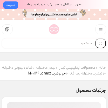
عضویت در کانال اینفینیتی کیدز در پیام‌رسان بله
عضویت
خانه
محصولات اینفینیتی کیدز
لباس دخترانه
لباس بیرونی دخترانه
تیشرت دخترانه بچه گانه
پولوشرت next کد M00149
جزئیات محصول